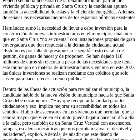
Fepeco señaló la necesidad de la rehabilitación del parque de
vivienda pública y privada en Santa Cruz y la candidata apuntó
también la accesibilidad de estas y la eficiencia energética. Además,
de señalar las necesarias mejoras de los espacios públicos existentes.
Hernández sumó la necesidad de llevar a cabo inversión para la
construcción de nuevas infraestructuras en el municipio,señalando
que en Santa Cruz “no se cuenta” con instalaciones propias de gran
envergadura que den respuesta a la demanda ciudadana actual.
“Esto no es por falta de presupuesto ─señaló─ esto es falta de
gestión, de ganas de hacer y de proponer. Se han dejado 118
millones de euros sin ejecutar a pesar de las necesidades que tiene
este municipio en materia de infraestructuras y encima en este 2023
las únicas inversiones se realizan mediante dos créditos que solo
sirven para hacer crecer la deuda pública”.
Dentro de las líneas de actuación para revitalizar el municipio, la
candidata habló de la nueva visión de municipio hacia la que Santa
Cruz debe encaminarse. “Hay que recuperar la ciudad para los
ciudadanos y eso implica mejorar su accesibilidad en todos los
sentidos. Hablo de ascensores en las viviendas que permitan que la
señora mayor que vive en el quinto pueda bajar a hacer su día a día
a la calle, pero también de un Santa Cruz Vertical con ascensores,
rampas, escaleras mecánicas que nos permitan salvar el desnivel y
las laderas”, explicó. Además, de añadir que este diseño de
municipio pasa por una solución integral donde las instalaciones se