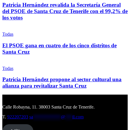
Patricia Hernández revalida la Secretaría General
del PSOE de Santa Cruz de Tenerife con el 99,2% de
los votos
Todas
El PSOE gana en cuatro de los cinco distritos de
Santa Cruz
Todas
Patricia Hernández propone al sector cultural una
alianza para revitalizar Santa Cruz
Calle Robayna, 11. 38003 Santa Cruz de Tenerife.
T.
922207203
sa
************
@
***
il.com