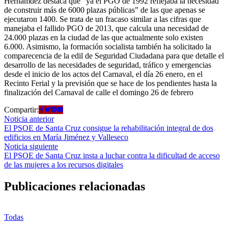
Hernámdez destaca que “ya el PGO de 1992 reflejaba la necesidad
de construir más de 6000 plazas públicas” de las que apenas se
ejecutaron 1400. Se trata de un fracaso similar a las cifras que
manejaba el fallido PGO de 2013, que calcula una necesidad de
24.000 plazas en la ciudad de las que actualmente solo existen
6.000. Asimismo, la formación socialista también ha solicitado la
comparecencia de la edil de Seguridad Ciudadana para que detalle el
desarrollo de las necesidades de seguridad, tráfico y emergencias
desde el inicio de los actos del Carnaval, el día 26 enero, en el
Recinto Ferial y la previsión que se hace de los pendientes hasta la
finalización del Carnaval de calle el domingo 26 de febrero
Compartir:
Navegación
Noticia
Noticia anterior
anterior:
El PSOE de Santa Cruz consigue la rehabilitación integral de dos
de
edificios en María Jiménez y Valleseco
entradas
Noticia
Noticia siguiente
siguiente:
El PSOE de Santa Cruz insta a luchar contra la dificultad de acceso
de las mujeres a los recursos digitales
Publicaciones relacionadas
Todas