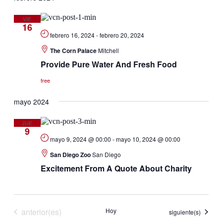
VIE
16
febrero 16, 2024
-
febrero 20, 2024
The Corn Palace
Mitchell
Provide Pure Water And Fresh Food
free
mayo 2024
JUE
9
mayo 9, 2024 @ 00:00
-
mayo 10, 2024 @ 00:00
San Diego Zoo
San Diego
Excitement From A Quote About Charity
Eventos
anterior(es)
Hoy
Eventos
siguiente(s)