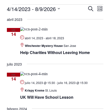
Eventos
4/14/2023
 - 
8/9/2026
Navegaci
Nave
Buscar
Lista
de
de
Selecciona
vistas
la
abril 2023
búsqueda
de
fecha.
y
Even
VIE
14
vistas
abril 14, 2023
-
abril 18, 2023
de
Winchester Mystery House
San Jose
Eventos
Help Charities Without Leaving Home
julio 2023
VIE
14
julio 14, 2023 @ 15:30
-
julio 16, 2023 @ 15:30
Krispy Kreme
St. Louis
UK Will Have School Lesson
febrero 2024