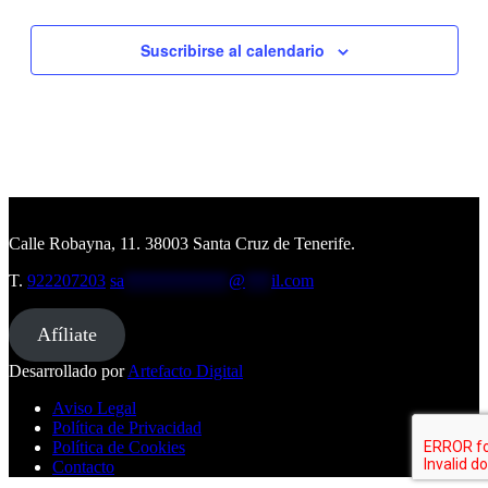
Suscribirse al calendario
Calle Robayna, 11. 38003 Santa Cruz de Tenerife.
T.
922207203
sa
************
@
***
il.com
Afíliate
Desarrollado por
Artefacto Digital
Aviso Legal
Política de Privacidad
Política de Cookies
Contacto